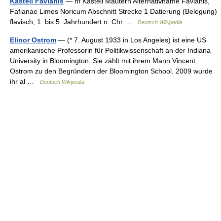
Kastell Favianis
— hf Kastell Mautern Alternativname Favianis,
Fafianae Limes Noricum Abschnitt Strecke 1 Datierung (Belegung)
flavisch, 1. bis 5. Jahrhundert n. Chr …
Deutsch Wikipedia
Elinor Ostrom
— (* 7. August 1933 in Los Angeles) ist eine US
amerikanische Professorin für Politikwissenschaft an der Indiana
University in Bloomington. Sie zählt mit ihrem Mann Vincent
Ostrom zu den Begründern der Bloomington School. 2009 wurde
ihr al …
Deutsch Wikipedia