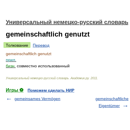
Универсальный немецко-русский словарь
gemeinschaftlich genutzt
Толкование
Перевод
gemeinschaftlich genutzt
прил.
бизн.
совместно использованный
Универсальный немецко-русский словарь
.
Академик.ру
.
2011
.
Игры ⚽
Поможем сделать НИР
gemeinsames Vermögen
gemeinschaftliche
Eigentümer